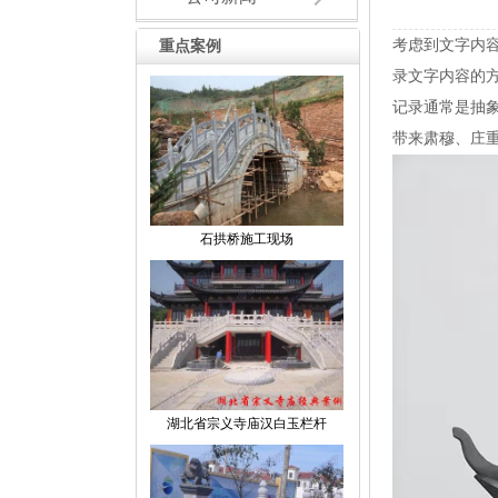
考虑到文字内
重点案例
录文字内容的
记录通常是抽
带来肃穆、庄
石拱桥施工现场
湖北省宗义寺庙汉白玉栏杆