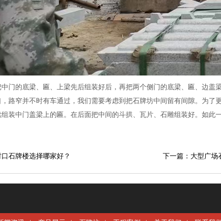
把中门的底梁、匾、上梁先后组装好后，再把两个侧门的底梁、匾、边盖
口，路窄并不时有车通过，我们需要考虑到把石牌坊中间留有间隙。为了
续组装中门盖梁上的匾。在后面把中间的斗拱、瓦片、石雕组装好。如此
村口石牌楼选择哪家好？
下一篇：大型广场