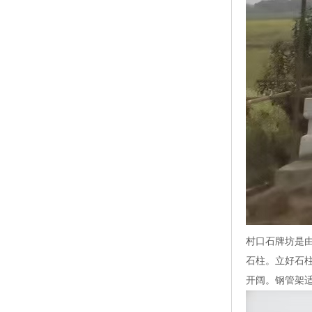
村口石牌坊是
石柱。立好石
开阔。钢管架