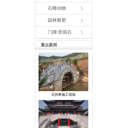
石雕动物
园林雕塑
门牌/景观石
重点案例
石拱桥施工现场