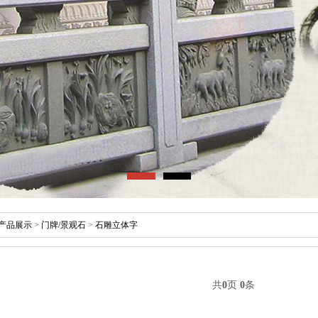
产品展示
>
门牌/景观石
>
石雕立体字
共
0
页
0
条