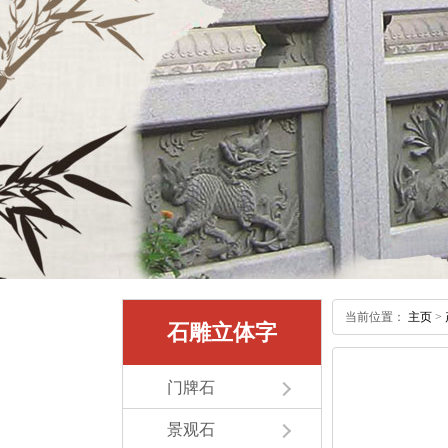
当前位置：
主页
>
石雕立体字
门牌石
景观石